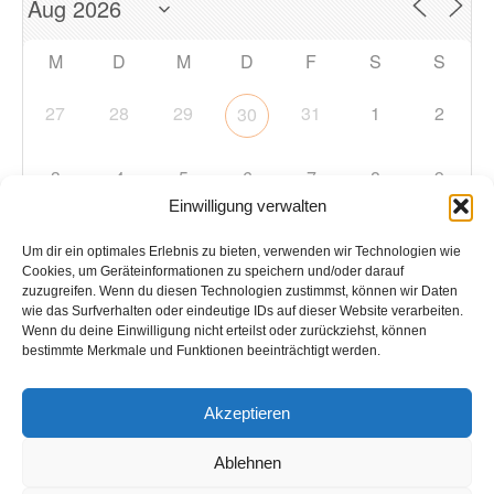
M
D
M
D
F
S
S
27
28
29
31
1
2
30
3
4
5
6
7
8
9
Einwilligung verwalten
10
11
12
13
14
15
16
Um dir ein optimales Erlebnis zu bieten, verwenden wir Technologien wie
Cookies, um Geräteinformationen zu speichern und/oder darauf
zuzugreifen. Wenn du diesen Technologien zustimmst, können wir Daten
17
18
19
20
21
22
23
wie das Surfverhalten oder eindeutige IDs auf dieser Website verarbeiten.
Wenn du deine Einwilligung nicht erteilst oder zurückziehst, können
bestimmte Merkmale und Funktionen beeinträchtigt werden.
24
25
26
27
28
29
30
Akzeptieren
31
1
2
3
4
5
6
Ablehnen