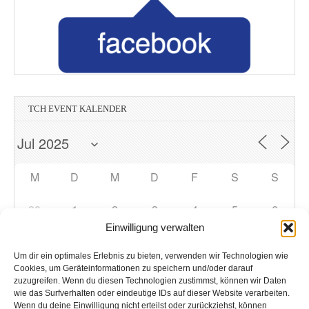
TCH EVENT KALENDER
M
D
M
D
F
S
S
30
1
2
3
4
5
6
Einwilligung verwalten
7
8
9
10
11
12
13
Um dir ein optimales Erlebnis zu bieten, verwenden wir Technologien wie
Cookies, um Geräteinformationen zu speichern und/oder darauf
zuzugreifen. Wenn du diesen Technologien zustimmst, können wir Daten
14
15
16
17
18
19
20
wie das Surfverhalten oder eindeutige IDs auf dieser Website verarbeiten.
Wenn du deine Einwilligung nicht erteilst oder zurückziehst, können