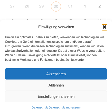
27
28
29
31
1
2
30
9
3
4
5
6
7
8
Einwilligung verwalten
10
11
12
13
14
15
16
Um dir ein optimales Erlebnis zu bieten, verwenden wir Technologien wie
Cookies, um Geräteinformationen zu speichern und/oder darauf
zuzugreifen. Wenn du diesen Technologien zustimmst, können wir Daten
17
18
19
20
21
22
23
wie das Surfverhalten oder eindeutige IDs auf dieser Website verarbeiten.
Wenn du deine Einwilligung nicht erteilst oder zurückziehst, können
bestimmte Merkmale und Funktionen beeinträchtigt werden.
24
25
26
27
28
29
30
Akzeptieren
31
1
2
3
4
5
6
Ablehnen
Einstellungen ansehen
Copyright © 2026
TC Hockenheim
. Alle Rechte vorbehalten.
Datenschutz
Datenschutz
Impressum