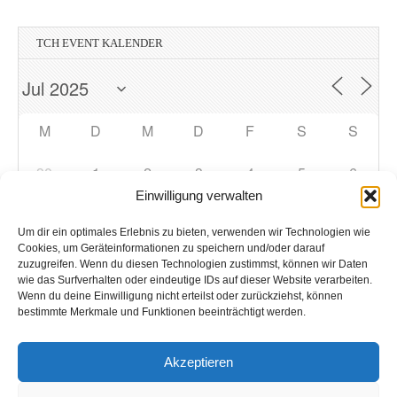
TCH EVENT KALENDER
M
D
M
D
F
S
S
30
1
2
3
4
5
6
Einwilligung verwalten
7
8
9
10
11
12
13
Um dir ein optimales Erlebnis zu bieten, verwenden wir Technologien wie
Cookies, um Geräteinformationen zu speichern und/oder darauf
zuzugreifen. Wenn du diesen Technologien zustimmst, können wir Daten
14
15
16
17
18
19
20
wie das Surfverhalten oder eindeutige IDs auf dieser Website verarbeiten.
Wenn du deine Einwilligung nicht erteilst oder zurückziehst, können
bestimmte Merkmale und Funktionen beeinträchtigt werden.
21
22
23
24
25
26
27
Akzeptieren
28
29
30
31
1
2
3