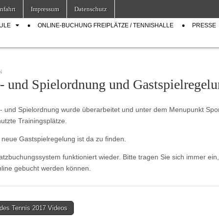
nfahrt
Impressum
Datenschutz
ULE
ONLINE-BUCHUNG FREIPLÄTZE / TENNISHALLE
PRESSE
N
z- und Spielordnung und Gastspielregel
z- und Spielordnung wurde überarbeitet und unter dem Menupunkt Sport 
nutzte Trainingsplätze.
 neue Gastspielregelung ist da zu finden.
atzbuchungssystem funktioniert wieder. Bitte tragen Sie sich immer ein
nline gebucht werden können.
des Tennis 2017 Videos