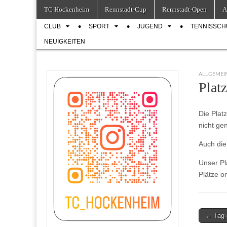
Skip
Main
TC Hockenheim
Rennstadt-Cup
Rennstadt-Open
A
to
menu
Sub
content
CLUB
SPORT
JUGEND
TENNISSCH
menu
NEUIGKEITEN
ALLGEMEI
Plat
Die Plat
nicht ge
Auch die
Unser Pl
Plätze o
Post
← Tag 