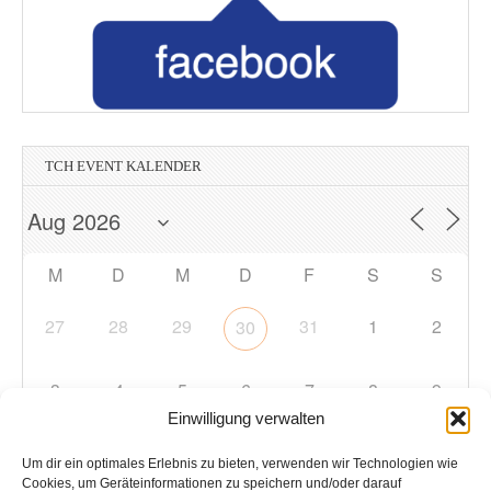
TCH EVENT KALENDER
M
D
M
D
F
S
S
27
28
29
31
1
2
30
3
4
5
6
7
8
9
Einwilligung verwalten
10
11
12
13
14
15
16
Um dir ein optimales Erlebnis zu bieten, verwenden wir Technologien wie
Cookies, um Geräteinformationen zu speichern und/oder darauf