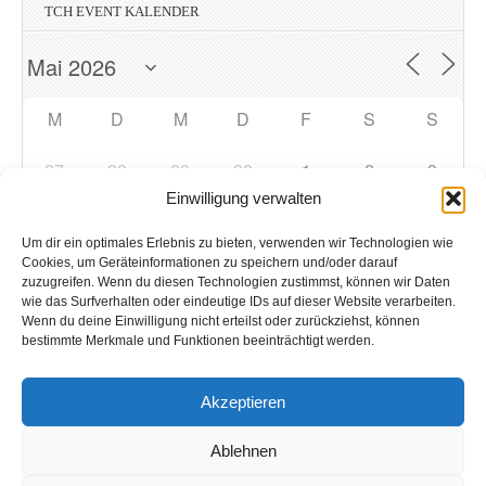
TCH EVENT KALENDER
M
D
M
D
F
S
S
27
28
29
30
1
2
3
Einwilligung verwalten
4
5
6
7
8
9
10
Um dir ein optimales Erlebnis zu bieten, verwenden wir Technologien wie
Cookies, um Geräteinformationen zu speichern und/oder darauf
zuzugreifen. Wenn du diesen Technologien zustimmst, können wir Daten
11
12
13
14
15
16
17
wie das Surfverhalten oder eindeutige IDs auf dieser Website verarbeiten.
Wenn du deine Einwilligung nicht erteilst oder zurückziehst, können
bestimmte Merkmale und Funktionen beeinträchtigt werden.
18
19
20
22
23
24
21
Akzeptieren
25
26
27
28
29
30
31
Ablehnen