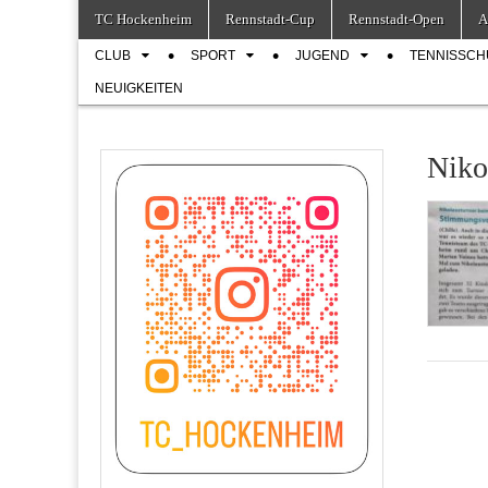
Skip
Main
TC Hockenheim
Rennstadt-Cup
Rennstadt-Open
A
to
menu
Sub
content
CLUB
SPORT
JUGEND
TENNISSCH
menu
NEUIGKEITEN
Niko