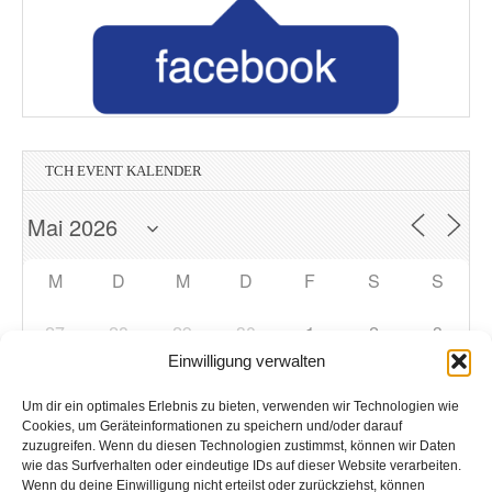
TCH EVENT KALENDER
M
D
M
D
F
S
S
27
28
29
30
1
2
3
Einwilligung verwalten
4
5
6
7
8
9
10
Um dir ein optimales Erlebnis zu bieten, verwenden wir Technologien wie
Cookies, um Geräteinformationen zu speichern und/oder darauf
zuzugreifen. Wenn du diesen Technologien zustimmst, können wir Daten
11
12
13
14
15
16
17
wie das Surfverhalten oder eindeutige IDs auf dieser Website verarbeiten.
Wenn du deine Einwilligung nicht erteilst oder zurückziehst, können