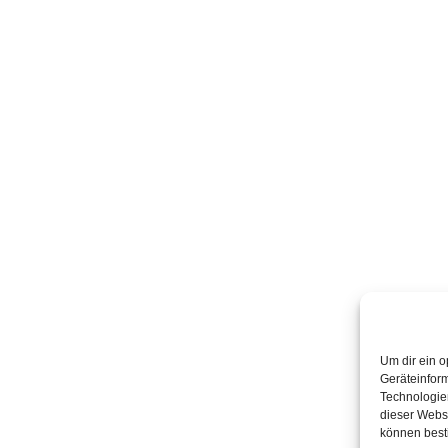
Um dir ein o
Geräteinfor
Technologien
dieser Websi
können best