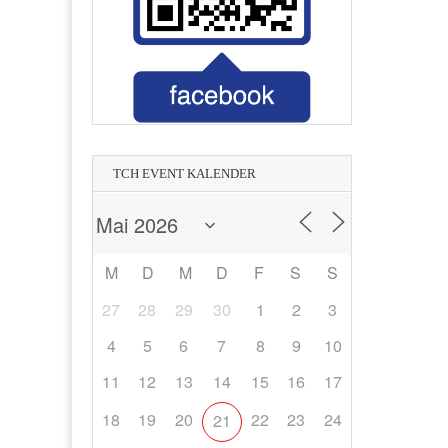
Printmedia Mannheim
im
Tanz- und Nachtclub in Heidelberg
Wasser - Strom - Erdgas - Umwelt
Wirtschaftsprüfer & Steuerberater
in Hockenheim
Management
Bauträger
TCH EVENT KALENDER
M
D
M
D
F
S
S
27
28
29
30
1
2
3
4
5
6
7
8
9
10
11
12
13
14
15
16
17
18
19
20
22
23
24
21