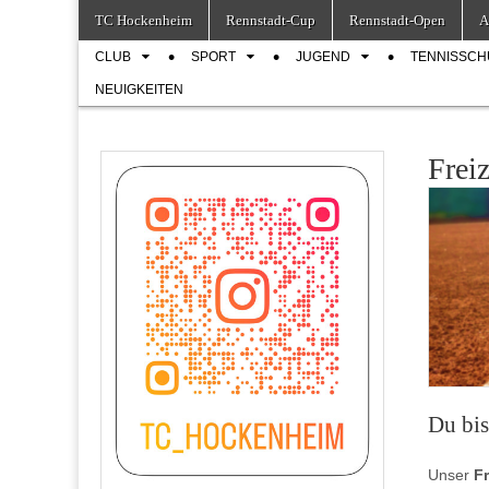
Skip
Main
TC Hockenheim
Rennstadt-Cup
Rennstadt-Open
A
to
menu
Sub
content
CLUB
SPORT
JUGEND
TENNISSCH
menu
NEUIGKEITEN
Freiz
Du bis
Unser
Fr