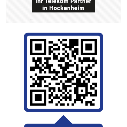
Vereinigte VR Bank Kur- und Rheinpfalz eG
Bach-Bellm-Heidrich-Becker Hockenheim
Stadtwerke Hockenheim
BauART Hockenheim
RATEC Hockenheim
Printmedia Mannheim
Tanz- und Nachtclub in Heidelberg
Wasser - Strom - Erdgas - Umwelt
Wirtschaftsprüfer & Steuerberater
Magnetschalungstechnologie
in Hockenheim
in Hockenheim
Bauträger