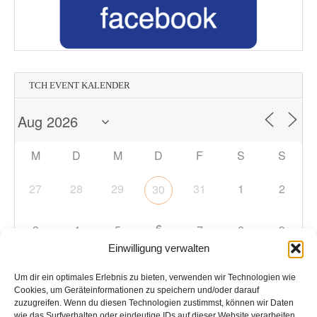
TCH EVENT KALENDER
M
D
M
D
F
S
S
27
28
29
31
1
2
30
6
3
4
5
7
8
9
Einwilligung verwalten
10
11
12
13
14
15
16
Um dir ein optimales Erlebnis zu bieten, verwenden wir Technologien wie
Cookies, um Geräteinformationen zu speichern und/oder darauf
zuzugreifen. Wenn du diesen Technologien zustimmst, können wir Daten
17
18
19
20
21
22
23
wie das Surfverhalten oder eindeutige IDs auf dieser Website verarbeiten.