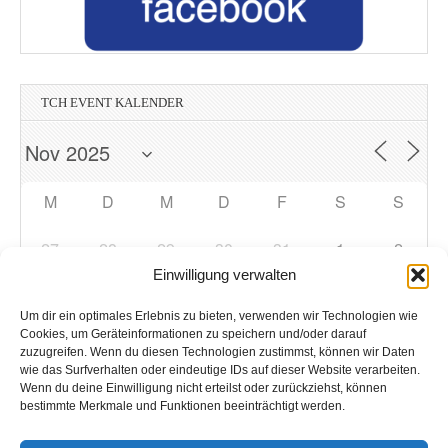
TCH EVENT KALENDER
M
D
M
D
F
S
S
27
28
29
30
31
1
2
Einwilligung verwalten
3
4
5
6
7
9
8
Um dir ein optimales Erlebnis zu bieten, verwenden wir Technologien wie
Cookies, um Geräteinformationen zu speichern und/oder darauf
zuzugreifen. Wenn du diesen Technologien zustimmst, können wir Daten
10
11
12
13
14
15
16
wie das Surfverhalten oder eindeutige IDs auf dieser Website verarbeiten.
Wenn du deine Einwilligung nicht erteilst oder zurückziehst, können
bestimmte Merkmale und Funktionen beeinträchtigt werden.
17
18
19
21
22
23
20