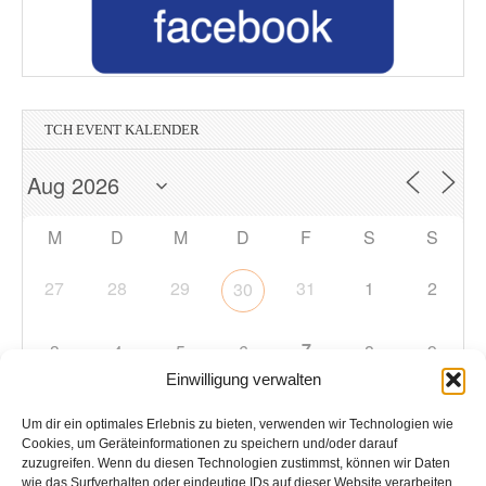
TCH EVENT KALENDER
M
D
M
D
F
S
S
27
28
29
31
1
2
30
7
3
4
5
6
8
9
Einwilligung verwalten
10
11
12
13
14
15
16
Um dir ein optimales Erlebnis zu bieten, verwenden wir Technologien wie
Cookies, um Geräteinformationen zu speichern und/oder darauf
zuzugreifen. Wenn du diesen Technologien zustimmst, können wir Daten
17
18
19
20
21
22
23
wie das Surfverhalten oder eindeutige IDs auf dieser Website verarbeiten.