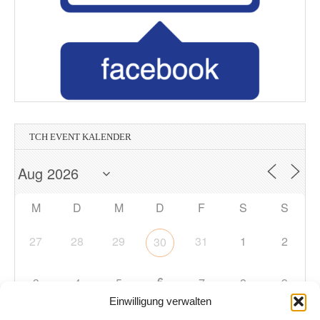
TCH EVENT KALENDER
M
D
M
D
F
S
S
27
28
29
31
1
2
30
6
3
4
5
7
8
9
Einwilligung verwalten