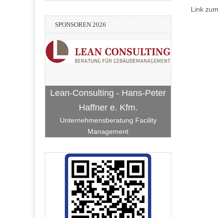
Link zu
SPONSOREN 2026
Lean-Consulting - Hans-Peter
Haffner e. Kfm.
Unternehmensberatung Facility
Management
Vereinigte VR Bank Kur- und
Bach-Bellm-Heidrich-Becker
kenheim
BauART Hockenheim
RATEC Hockenheim
Rheinpfalz eG
Hockenheim