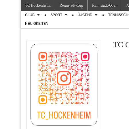
Skip
Main
TC Hockenheim
Rennstadt-Cup
Rennstadt-Open
A
to
menu
Sub
content
CLUB
SPORT
JUGEND
TENNISSCH
menu
NEUIGKEITEN
TC C