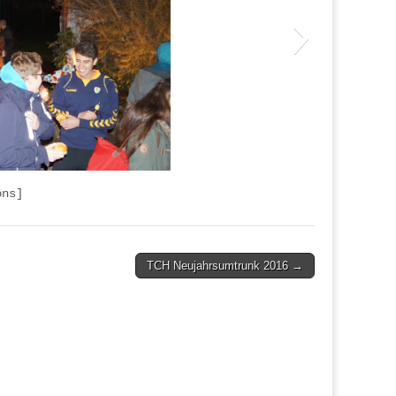
ons]
TCH Neujahrsumtrunk 2016 →