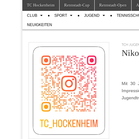
Skip
Main
TC Hockenheim
Rennstadt-Cup
Rennstadt-Open
A
to
menu
Sub
content
CLUB
SPORT
JUGEND
TENNISSCH
menu
NEUIGKEITEN
TCH JUGE
Niko
Mit 30 
Impressi
Jugendt