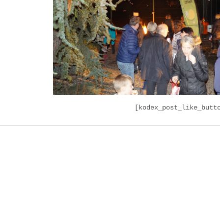
[kodex_post_like_butt
on