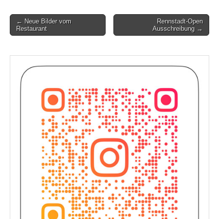
Post
← Neue Bilder vom
Rennstadt-Open
Restaurant
Ausschreibung →
navigation