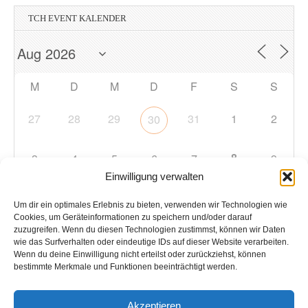
TCH EVENT KALENDER
M
D
M
D
F
S
S
27
28
29
31
1
2
30
8
3
4
5
6
7
9
Einwilligung verwalten
10
11
12
13
14
15
16
Um dir ein optimales Erlebnis zu bieten, verwenden wir Technologien wie
Cookies, um Geräteinformationen zu speichern und/oder darauf
zuzugreifen. Wenn du diesen Technologien zustimmst, können wir Daten
17
18
19
20
21
22
23
wie das Surfverhalten oder eindeutige IDs auf dieser Website verarbeiten.
Wenn du deine Einwilligung nicht erteilst oder zurückziehst, können
bestimmte Merkmale und Funktionen beeinträchtigt werden.
24
25
26
27
28
29
30
Akzeptieren