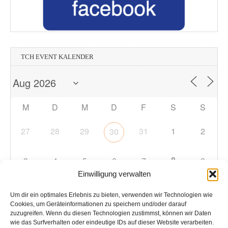
TCH EVENT KALENDER
M
D
M
D
F
S
S
27
28
29
31
1
2
30
8
3
4
5
6
7
9
Einwilligung verwalten
10
11
12
13
14
15
16
Um dir ein optimales Erlebnis zu bieten, verwenden wir Technologien wie
Cookies, um Geräteinformationen zu speichern und/oder darauf
zuzugreifen. Wenn du diesen Technologien zustimmst, können wir Daten
17
18
19
20
21
22
23
wie das Surfverhalten oder eindeutige IDs auf dieser Website verarbeiten.