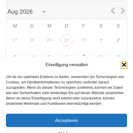
M
D
M
D
F
S
S
27
28
29
31
1
2
30
7
3
4
5
6
8
9
Einwilligung verwalten
10
11
12
13
14
15
16
Um dir ein optimales Erlebnis zu bieten, verwenden wir Technologien wie
Cookies, um Geräteinformationen zu speichern und/oder darauf
zuzugreifen. Wenn du diesen Technologien zustimmst, können wir Daten
17
18
19
20
21
22
23
wie das Surfverhalten oder eindeutige IDs auf dieser Website verarbeiten.
Wenn du deine Einwilligung nicht erteilst oder zurückziehst, können
bestimmte Merkmale und Funktionen beeinträchtigt werden.
24
25
26
27
28
29
30
Akzeptieren
31
1
2
3
4
5
6