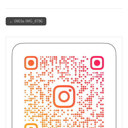
Post
← 0903a IMG_8786
navigation