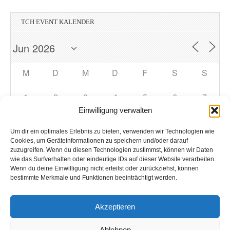
TCH EVENT KALENDER
M
D
M
D
F
S
S
1
2
3
4
5
6
7
Einwilligung verwalten
8
9
10
11
12
13
14
Um dir ein optimales Erlebnis zu bieten, verwenden wir Technologien wie
Cookies, um Geräteinformationen zu speichern und/oder darauf
zuzugreifen. Wenn du diesen Technologien zustimmst, können wir Daten
15
16
17
18
19
20
21
wie das Surfverhalten oder eindeutige IDs auf dieser Website verarbeiten.
Wenn du deine Einwilligung nicht erteilst oder zurückziehst, können
bestimmte Merkmale und Funktionen beeinträchtigt werden.
22
23
24
25
26
27
28
Akzeptieren
29
30
1
2
3
4
5
Ablehnen