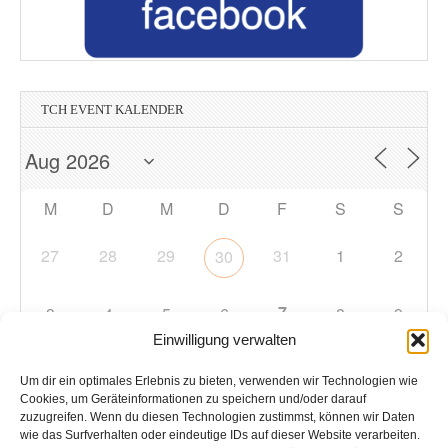
TCH EVENT KALENDER
M
D
M
D
F
S
S
27
28
29
31
1
2
30
7
3
4
5
6
8
9
Einwilligung verwalten
10
11
12
13
14
15
16
Um dir ein optimales Erlebnis zu bieten, verwenden wir Technologien wie
Cookies, um Geräteinformationen zu speichern und/oder darauf
zuzugreifen. Wenn du diesen Technologien zustimmst, können wir Daten
17
18
19
20
21
22
23
wie das Surfverhalten oder eindeutige IDs auf dieser Website verarbeiten.