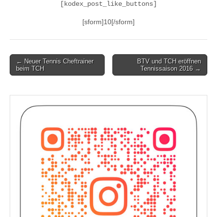
[kodex_post_like_buttons]
[sform]10[/sform]
Post
← Neuer Tennis Cheftrainer
BTV und TCH eröffnen
beim TCH
Tennissaison 2016 →
navigation