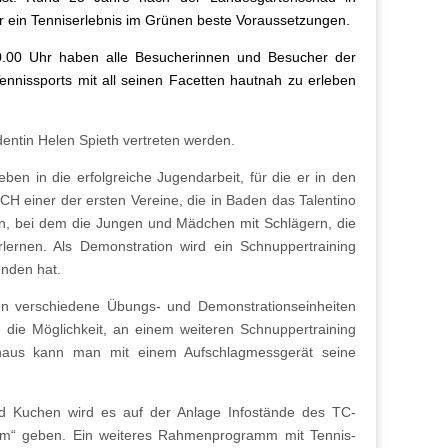
r ein Tenniserlebnis im Grünen beste Voraussetzungen.
 10.00 Uhr haben alle Besucherinnen und Besucher der
Tennissports mit all seinen Facetten hautnah zu erleben
entin Helen Spieth vertreten werden.
n in die erfolgreiche Jugendarbeit, für die er in den
 einer der ersten Vereine, die in Baden das Talentino
n, bei dem die Jungen und Mädchen mit Schlägern, die
rlernen. Als Demonstration wird ein Schnuppertraining
unden hat.
en verschiedene Übungs- und Demonstrationseinheiten
 die Möglichkeit, an einem weiteren Schnuppertraining
inaus kann man mit einem Aufschlagmessgerät seine
d Kuchen wird es auf der Anlage Infostände des TC-
im“ geben. Ein weiteres Rahmenprogramm mit Tennis-