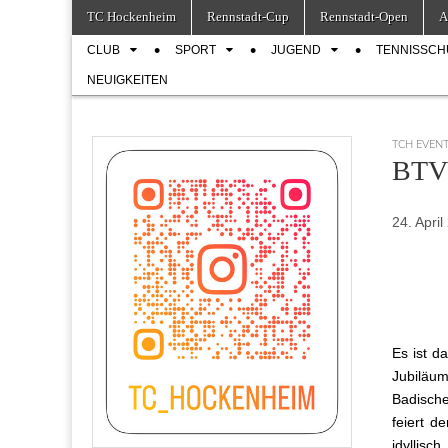
Skip
Main
TC Hockenheim
Rennstadt-Cup
Rennstadt-Open
A
to
menu
Sub
content
CLUB
SPORT
JUGEND
TENNISSCH
menu
NEUIGKEITEN
TCH EVEN
BTV 
24. Apri
Es ist d
Jubiläum
Badische
feiert d
idyllis