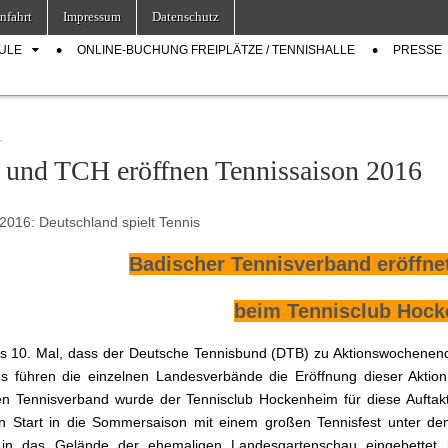
nfahrt
Impressum
Datenschutz
ULE
ONLINE-BUCHUNG FREIPLÄTZE / TENNISHALLE
PRESSE
T
und TCH eröffnen Tennissaison 2016
l 2016: Deutschland spielt Tennis
Badischer Tennisverband eröffne
beim Tennisclub Hoc
as 10. Mal, dass der Deutsche Tennisbund (DTB) zu Aktionswochenende 
s führen die einzelnen Landesverbände die Eröffnung dieser Aktio
n Tennisverband wurde der Tennisclub Hockenheim für diese Auftak
en Start in die Sommersaison mit einem großen Tennisfest unter de
ch in das Gelände der ehemaligen Landesgartenschau eingebettet