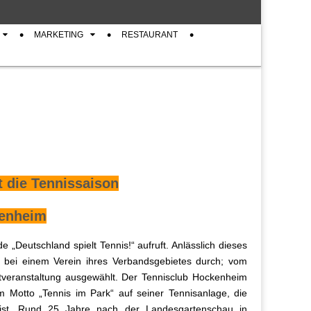
MARKETING
RESTAURANT
t die Tennissaison
kenheim
„Deutschland spielt Tennis!“ aufruft. Anlässlich dieses
n bei einem Verein ihres Verbandsgebietes durch; vom
tveranstaltung ausgewählt. Der Tennisclub Hockenheim
m Motto „Tennis im Park“ auf seiner Tennisanlage, die
 ist. Rund 25 Jahre nach der Landesgartenschau in