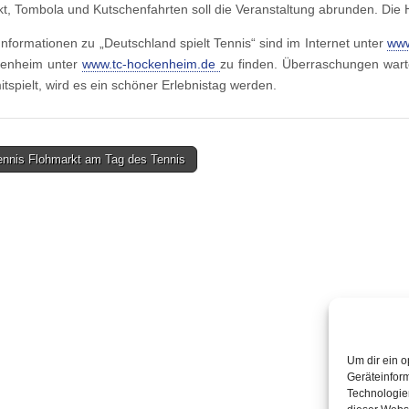
t, Tombola und Kutschenfahrten soll die Veranstaltung abrunden. Die 
Informationen zu „Deutschland spielt Tennis“ sind im Internet unter
www
enheim unter
www.tc-hockenheim.de
zu finden. Überraschungen war
itspielt, wird es ein schöner Erlebnistag werden.
ennis Flohmarkt am Tag des Tennis
on
Um dir ein o
Geräteinfor
Technologien