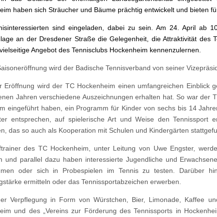
im haben sich Sträucher und Bäume prächtig entwickelt und bieten fü
nisinteressierten sind eingeladen, dabei zu sein. Am 24. April ab
lage an der Dresdener Straße die Gelegenheit, die Attraktivität des 
vielseitige Angebot des Tennisclubs Hockenheim kennenzulernen.
Saisoneröffnung wird der Badische Tennisverband von seiner Vizepräsid
 Eröffnung wird der TC Hockenheim einen umfangreichen Einblick gebe
nen Jahren verschiedene Auszeichnungen erhalten hat. So war der TCH
 eingeführt haben, ein Programm für Kinder von sechs bis 14 Jahre
ter entsprechen, auf spielerische Art und Weise den Tennissport e
den, das so auch als Kooperation mit Schulen und Kindergärten stattgef
ftrainer des TC Hockenheim, unter Leitung von Uwe Engster, werd
en und parallel dazu haben interessierte Jugendliche und Erwachsene
ehmen oder sich in Probespielen im Tennis zu testen. Darüber h
gstärke ermitteln oder das Tennissportabzeichen erwerben.
er Verpflegung in Form von Würstchen, Bier, Limonade, Kaffee un
eim und des „Vereins zur Förderung des Tennissports in Hockenhe