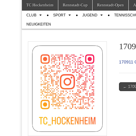
Skip
Main
TC Hockenheim
Rennstadt-Cup
Rennstadt-Open
A
to
menu
Sub
content
CLUB
SPORT
JUGEND
TENNISSCH
menu
NEUIGKEITEN
1709
170911 C
Post
← 1709
navigati