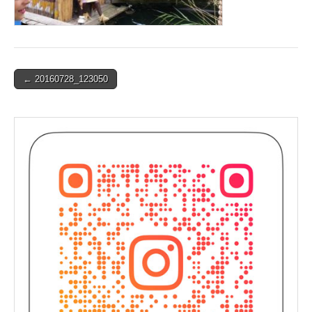
Post
← 20160728_123050
navigation