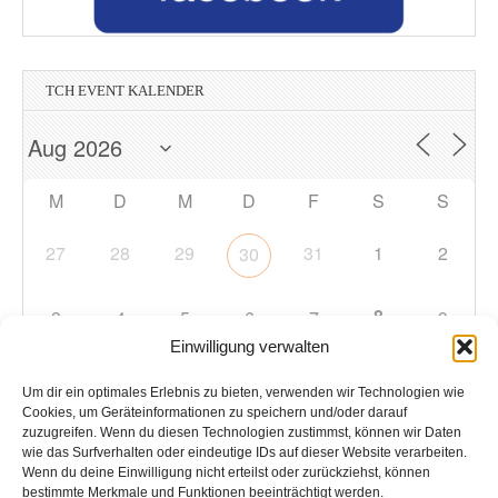
TCH EVENT KALENDER
M
D
M
D
F
S
S
27
28
29
31
1
2
30
8
3
4
5
6
7
9
Einwilligung verwalten
10
11
12
13
14
15
16
Um dir ein optimales Erlebnis zu bieten, verwenden wir Technologien wie
Cookies, um Geräteinformationen zu speichern und/oder darauf
zuzugreifen. Wenn du diesen Technologien zustimmst, können wir Daten
17
18
19
20
21
22
23
wie das Surfverhalten oder eindeutige IDs auf dieser Website verarbeiten.
Wenn du deine Einwilligung nicht erteilst oder zurückziehst, können
bestimmte Merkmale und Funktionen beeinträchtigt werden.