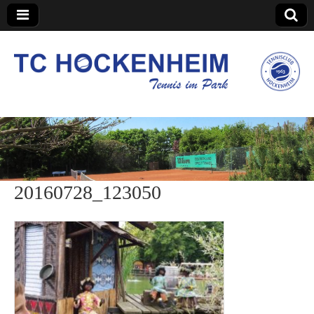
TC Hockenheim
20160728_123050