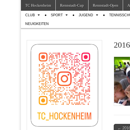
Skip
Main
TC Hockenheim
Rennstadt-Cup
Rennstadt-Open
A
to
menu
Sub
content
CLUB
SPORT
JUGEND
TENNISSCH
menu
NEUIGKEITEN
2016
Post
← 201