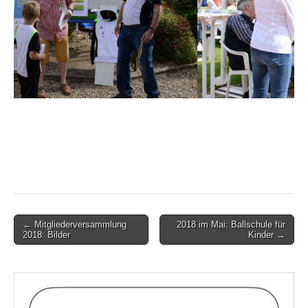
Post
← Mitgliederversammlung
2018 im Mai: Ballschule für
2018: Bilder
Kinder →
navigation