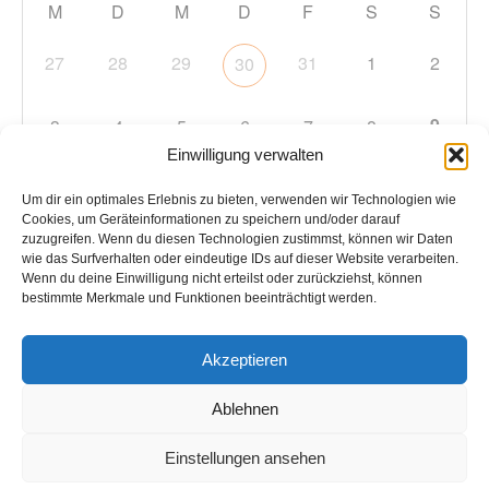
M
D
M
D
F
S
S
27
28
29
31
1
2
30
9
3
4
5
6
7
8
Einwilligung verwalten
10
11
12
13
14
15
16
Um dir ein optimales Erlebnis zu bieten, verwenden wir Technologien wie
Cookies, um Geräteinformationen zu speichern und/oder darauf
zuzugreifen. Wenn du diesen Technologien zustimmst, können wir Daten
17
18
19
20
21
22
23
wie das Surfverhalten oder eindeutige IDs auf dieser Website verarbeiten.
Wenn du deine Einwilligung nicht erteilst oder zurückziehst, können
bestimmte Merkmale und Funktionen beeinträchtigt werden.
24
25
26
27
28
29
30
Akzeptieren
31
1
2
3
4
5
6
Ablehnen
Einstellungen ansehen