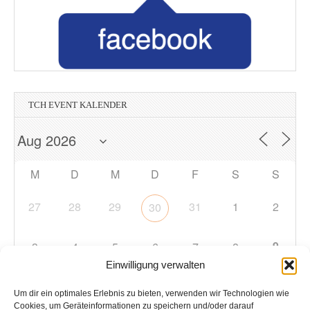
TCH EVENT KALENDER
M
D
M
D
F
S
S
27
28
29
31
1
2
30
9
3
4
5
6
7
8
Einwilligung verwalten
10
11
12
13
14
15
16
Um dir ein optimales Erlebnis zu bieten, verwenden wir Technologien wie
Cookies, um Geräteinformationen zu speichern und/oder darauf