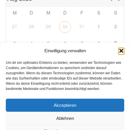
M
D
M
D
F
S
S
27
28
29
31
1
2
30
9
3
4
5
6
7
8
Einwilligung verwalten
10
11
12
13
14
15
16
Um dir ein optimales Erlebnis zu bieten, verwenden wir Technologien wie
Cookies, um Geräteinformationen zu speichern und/oder darauf
zuzugreifen. Wenn du diesen Technologien zustimmst, können wir Daten
17
18
19
20
21
22
23
wie das Surfverhalten oder eindeutige IDs auf dieser Website verarbeiten.
Wenn du deine Einwilligung nicht erteilst oder zurückziehst, können
bestimmte Merkmale und Funktionen beeinträchtigt werden.
24
25
26
27
28
29
30
Akzeptieren
31
1
2
3
4
5
6
Ablehnen