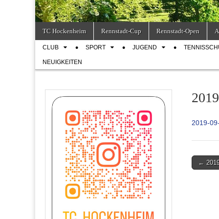
Skip
Main
TC Hockenheim
Rennstadt-Cup
Rennstadt-Open
A
to
menu
Sub
content
CLUB
SPORT
JUGEND
TENNISSCH
menu
NEUIGKEITEN
2019
2019-09-
Post
← 2019
navigati