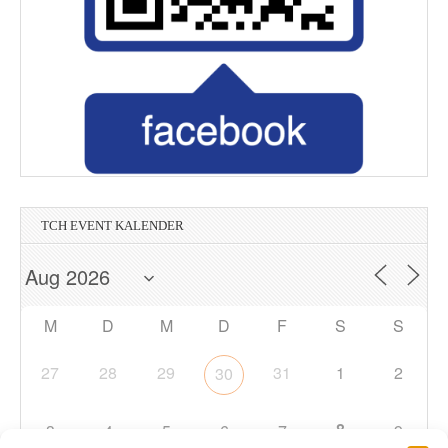
TCH EVENT KALENDER
M
D
M
D
F
S
S
27
28
29
31
1
2
30
8
3
4
5
6
7
9