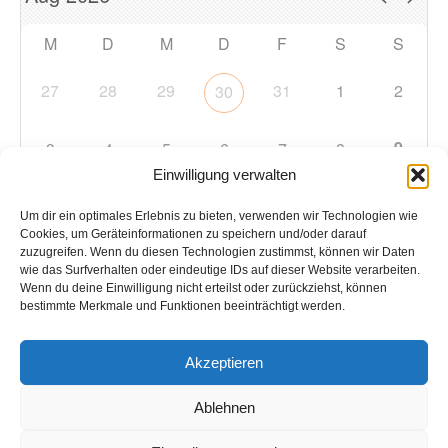
M
D
M
D
F
S
S
27
28
29
31
1
2
30
9
3
4
5
6
7
8
Einwilligung verwalten
10
11
12
13
14
15
16
Um dir ein optimales Erlebnis zu bieten, verwenden wir Technologien wie
Cookies, um Geräteinformationen zu speichern und/oder darauf
zuzugreifen. Wenn du diesen Technologien zustimmst, können wir Daten
17
18
19
20
21
22
23
wie das Surfverhalten oder eindeutige IDs auf dieser Website verarbeiten.
Wenn du deine Einwilligung nicht erteilst oder zurückziehst, können
bestimmte Merkmale und Funktionen beeinträchtigt werden.
24
25
26
27
28
29
30
Akzeptieren
31
1
2
3
4
5
6
Ablehnen