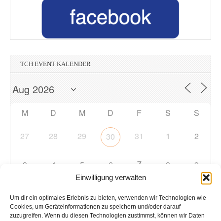
TCH EVENT KALENDER
M
D
M
D
F
S
S
27
28
29
31
1
2
30
7
3
4
5
6
8
9
Einwilligung verwalten
10
11
12
13
14
15
16
Um dir ein optimales Erlebnis zu bieten, verwenden wir Technologien wie
Cookies, um Geräteinformationen zu speichern und/oder darauf
zuzugreifen. Wenn du diesen Technologien zustimmst, können wir Daten