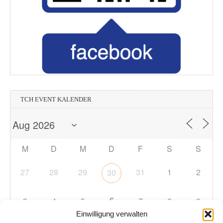
TCH EVENT KALENDER
M
D
M
D
F
S
S
27
28
29
31
1
2
30
6
3
4
5
7
8
9
Einwilligung verwalten