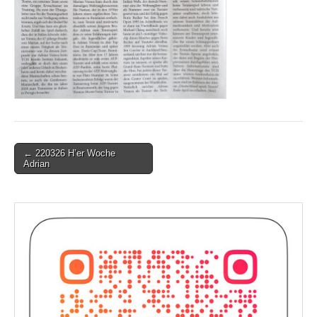
Post
← 220326 H’er Woche
Adrian
navigation