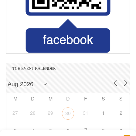
TCH EVENT KALENDER
M
D
M
D
F
S
S
27
28
29
31
1
2
30
7
3
4
5
6
8
9