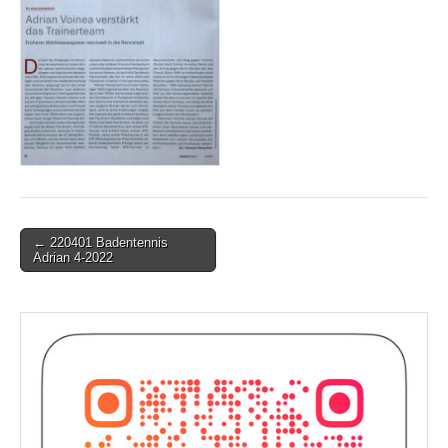
Post
← 220401 Badentennis
Adrian 4-2022
navigation