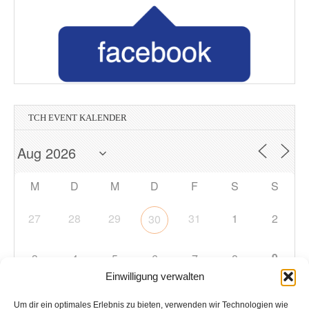
TCH EVENT KALENDER
M
D
M
D
F
S
S
27
28
29
31
1
2
30
9
3
4
5
6
7
8
Einwilligung verwalten
10
11
12
13
14
15
16
Um dir ein optimales Erlebnis zu bieten, verwenden wir Technologien wie