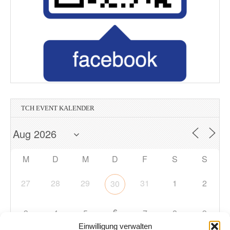
TCH EVENT KALENDER
M
D
M
D
F
S
S
27
28
29
31
1
2
30
6
3
4
5
7
8
9
Einwilligung verwalten