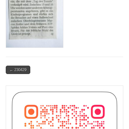
Post
← 230429
navigation