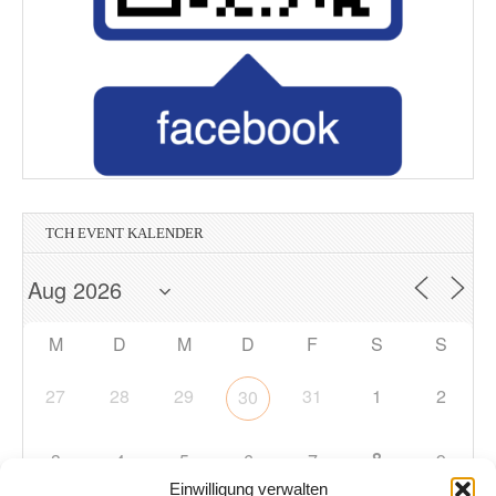
TCH EVENT KALENDER
M
D
M
D
F
S
S
27
28
29
31
1
2
30
8
3
4
5
6
7
9
Einwilligung verwalten