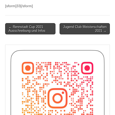
[sform]33[/sform]
Post
← Rennstadt Cup 2021
Jugend Club Meisterschaften
Ausschreibung und Infos
2021 →
navigation