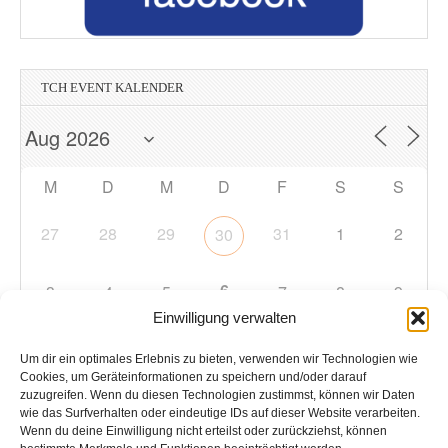
TCH EVENT KALENDER
M
D
M
D
F
S
S
27
28
29
31
1
2
30
6
3
4
5
7
8
9
Einwilligung verwalten
10
11
12
13
14
15
16
Um dir ein optimales Erlebnis zu bieten, verwenden wir Technologien wie
Cookies, um Geräteinformationen zu speichern und/oder darauf
zuzugreifen. Wenn du diesen Technologien zustimmst, können wir Daten
17
18
19
20
21
22
23
wie das Surfverhalten oder eindeutige IDs auf dieser Website verarbeiten.
Wenn du deine Einwilligung nicht erteilst oder zurückziehst, können