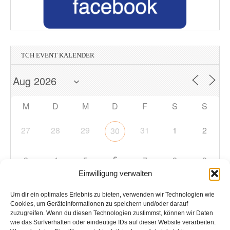
TCH EVENT KALENDER
M
D
M
D
F
S
S
27
28
29
31
1
2
30
6
3
4
5
7
8
9
Einwilligung verwalten
10
11
12
13
14
15
16
Um dir ein optimales Erlebnis zu bieten, verwenden wir Technologien wie
Cookies, um Geräteinformationen zu speichern und/oder darauf
zuzugreifen. Wenn du diesen Technologien zustimmst, können wir Daten
17
18
19
20
21
22
23
wie das Surfverhalten oder eindeutige IDs auf dieser Website verarbeiten.