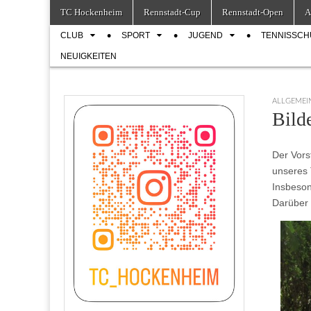
Skip
Main
TC Hockenheim
Rennstadt-Cup
Rennstadt-Open
A
to
menu
Sub
content
CLUB
SPORT
JUGEND
TENNISSCH
menu
NEUIGKEITEN
ALLGEMEI
Bild
Der Vors
unseres 
Insbeson
Darüber 