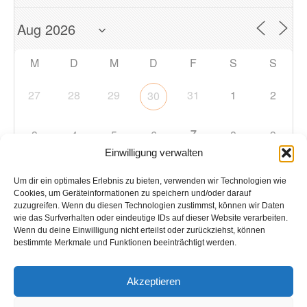
M
D
M
D
F
S
S
27
28
29
31
1
2
30
7
3
4
5
6
8
9
Einwilligung verwalten
10
11
12
13
14
15
16
Um dir ein optimales Erlebnis zu bieten, verwenden wir Technologien wie
Cookies, um Geräteinformationen zu speichern und/oder darauf
zuzugreifen. Wenn du diesen Technologien zustimmst, können wir Daten
17
18
19
20
21
22
23
wie das Surfverhalten oder eindeutige IDs auf dieser Website verarbeiten.
Wenn du deine Einwilligung nicht erteilst oder zurückziehst, können
bestimmte Merkmale und Funktionen beeinträchtigt werden.
24
25
26
27
28
29
30
Akzeptieren
31
1
2
3
4
5
6