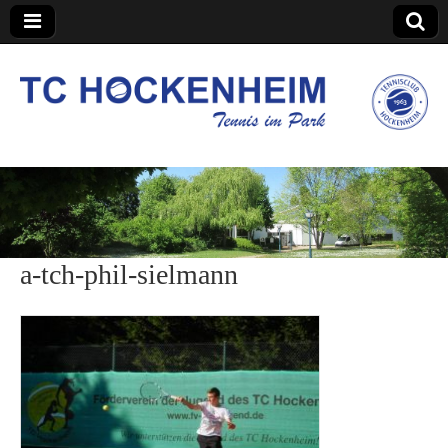
TC Hockenheim
a-tch-phil-sielmann