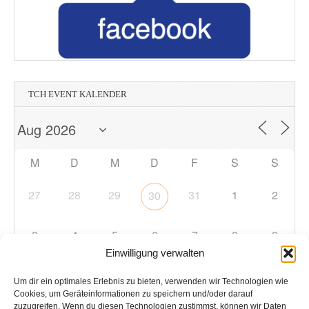
TCH EVENT KALENDER
M
D
M
D
F
S
S
27
28
29
31
1
2
30
3
4
5
6
7
8
9
Einwilligung verwalten
10
11
12
13
14
15
16
Um dir ein optimales Erlebnis zu bieten, verwenden wir Technologien wie
Cookies, um Geräteinformationen zu speichern und/oder darauf
zuzugreifen. Wenn du diesen Technologien zustimmst, können wir Daten