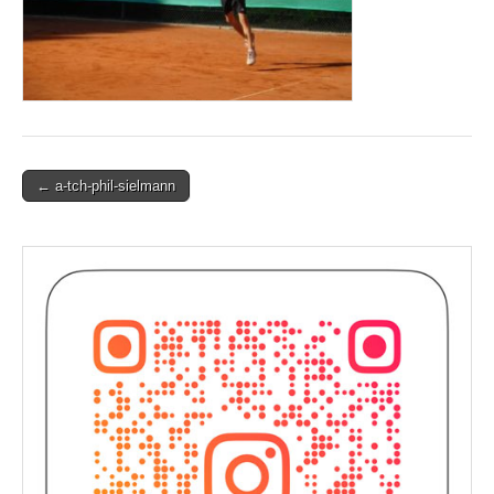
Post
← a-tch-phil-sielmann
navigation