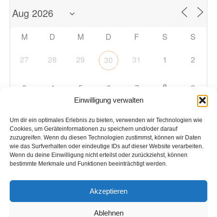
M
D
M
D
F
S
S
27
28
29
31
1
2
30
8
3
4
5
6
7
9
Einwilligung verwalten
10
11
12
13
14
15
16
Um dir ein optimales Erlebnis zu bieten, verwenden wir Technologien wie
Cookies, um Geräteinformationen zu speichern und/oder darauf
zuzugreifen. Wenn du diesen Technologien zustimmst, können wir Daten
17
18
19
20
21
22
23
wie das Surfverhalten oder eindeutige IDs auf dieser Website verarbeiten.
Wenn du deine Einwilligung nicht erteilst oder zurückziehst, können
bestimmte Merkmale und Funktionen beeinträchtigt werden.
24
25
26
27
28
29
30
Akzeptieren
31
1
2
3
4
5
6
Ablehnen