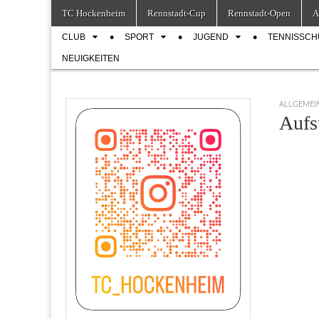
Skip
Main
TC Hockenheim
Rennstadt-Cup
Rennstadt-Open
A
to
menu
Sub
content
CLUB
SPORT
JUGEND
TENNISSCH
menu
NEUIGKEITEN
ALLGEMEI
Aufs