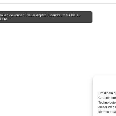
haben gewonnen! Neuer Anpfiff Jugendraum für bis zu
 Euro
on
Um dir ein o
Geräteinfor
Technologien
dieser Websi
können best