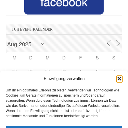
TCH EVENT KALENDER
M
D
M
D
F
S
S
28
29
30
31
1
2
3
Einwilligung verwalten
4
5
6
7
8
9
10
Um dir ein optimales Erlebnis zu bieten, verwenden wir Technologien wie
Cookies, um Geräteinformationen zu speichern und/oder darauf
zuzugreifen. Wenn du diesen Technologien zustimmst, können wir Daten
11
12
13
14
15
16
17
wie das Surfverhalten oder eindeutige IDs auf dieser Website verarbeiten.
Wenn du deine Einwilligung nicht erteilst oder zurückziehst, können
bestimmte Merkmale und Funktionen beeinträchtigt werden.
18
19
20
21
22
23
24