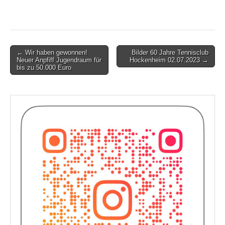
Post
← Wir haben gewonnen!
Bilder 60 Jahre Tennisclub
Neuer Anpfiff Jugendraum für
Hockenheim 02.07.2023 →
navigation
bis zu 50.000 Euro