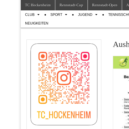
Skip
Main
TC Hockenheim
Rennstadt-Cup
Rennstadt-Open
A
to
menu
Sub
content
CLUB
SPORT
JUGEND
TENNISSCH
menu
NEUIGKEITEN
Aush