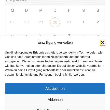
M
D
M
D
F
S
S
27
28
29
31
1
2
30
7
3
4
5
6
8
9
Einwilligung verwalten
10
11
12
13
14
15
16
Um dir ein optimales Erlebnis zu bieten, verwenden wir Technologien wie
Cookies, um Geräteinformationen zu speichern und/oder darauf
zuzugreifen. Wenn du diesen Technologien zustimmst, können wir Daten
17
18
19
20
21
22
23
wie das Surfverhalten oder eindeutige IDs auf dieser Website verarbeiten.
Wenn du deine Einwilligung nicht erteilst oder zurückziehst, können
bestimmte Merkmale und Funktionen beeinträchtigt werden.
24
25
26
27
28
29
30
Akzeptieren
31
1
2
3
4
5
6
Ablehnen