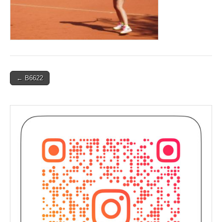
Post
← B6622
navigation