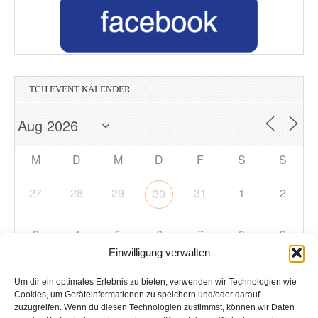
TCH EVENT KALENDER
M
D
M
D
F
S
S
27
28
29
31
1
2
30
3
4
5
6
7
8
9
Einwilligung verwalten
10
11
12
13
14
15
16
Um dir ein optimales Erlebnis zu bieten, verwenden wir Technologien wie
Cookies, um Geräteinformationen zu speichern und/oder darauf
zuzugreifen. Wenn du diesen Technologien zustimmst, können wir Daten
17
18
19
20
21
22
23