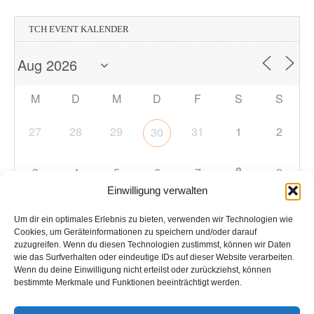
TCH EVENT KALENDER
M
D
M
D
F
S
S
27
28
29
31
1
2
30
8
3
4
5
6
7
9
Einwilligung verwalten
10
11
12
13
14
15
16
Um dir ein optimales Erlebnis zu bieten, verwenden wir Technologien wie
Cookies, um Geräteinformationen zu speichern und/oder darauf
zuzugreifen. Wenn du diesen Technologien zustimmst, können wir Daten
17
18
19
20
21
22
23
wie das Surfverhalten oder eindeutige IDs auf dieser Website verarbeiten.
Wenn du deine Einwilligung nicht erteilst oder zurückziehst, können
bestimmte Merkmale und Funktionen beeinträchtigt werden.
24
25
26
27
28
29
30